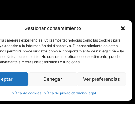
Gestionar consentimiento
 las mejores experiencias, utilizamos tecnologías como las cookies para
Instituciones
o acceder a la información del dispositivo. El consentimiento de estas
 nos permitirá procesar datos como el comportamiento de navegación o las
ones únicas en este sitio. No consentir o retirar el consentimiento, puede
tivamente a ciertas características y funciones.
ceptar
Denegar
Ver preferencias
Política de cookies
Política de privacidad
Aviso legal
Diseño y desarrollo:
Webdreams