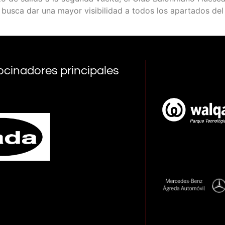
usca dar una mayor visibilidad a todos los apartados del Cl
ocinadores principales