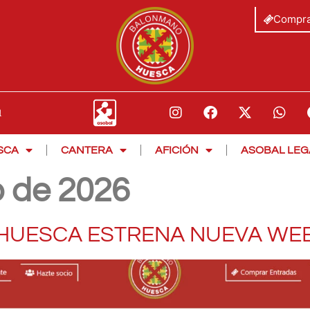
Compra
SCA
CANTERA
AFICIÓN
ASOBAL LEG
o de 2026
HUESCA ESTRENA NUEVA WE