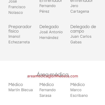
Entrenador
entrenador
José
Fernando
Jero
Francisco
Pérez
Cartagena
Nolasco
Preparador
Delegado
Delegado de
físico
campo
José Antonio
Imanol
Juan Carlos
Hernández
Echezarreta
Gabas
Área médica
areamedica@bmhuesca.com
Médico
Médico
Médico
Martín Blecua
Fernando
Marco
Sarasa
Escribano