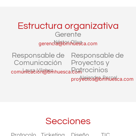
Estructura organizativa
Gerente
Néstor Oliva
gerencia@bmhuesca.com
Responsable de
Responsable de
Comunicación
Proyectos y
Patrocinios
Laura Vílchez
comunicacion@bmhuesca.com
Alejandro Porcel
proyectos@bmhuesca.com
Secciones
Protocolo
Ticketing
Diseño
TIC