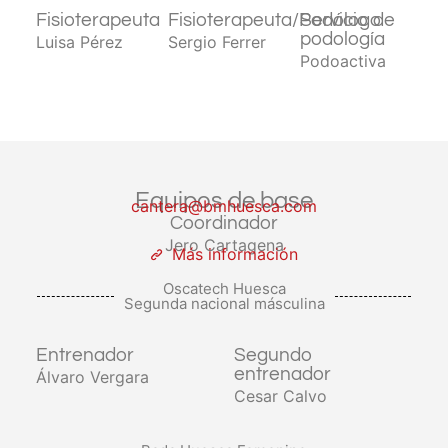
Fisioterapeuta
Fisioterapeuta/Podólogo
Servicio de
podología
Luisa Pérez
Sergio Ferrer
Podoactiva
Equipos de base
cantera@bmhuesca.com
Coordinador
Jero Cartagena
Más información
Oscatech Huesca
Segunda nacional másculina
Entrenador
Segundo
entrenador
Álvaro Vergara
Cesar Calvo