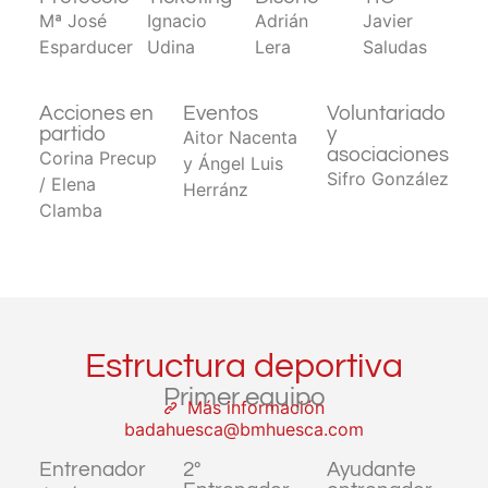
Mª José
Ignacio
Adrián
Javier
Esparducer
Udina
Lera
Saludas
Acciones en
Eventos
Voluntariado
partido
y
Aitor Nacenta
asociaciones
Corina Precup
y Ángel Luis
Sifro González
/ Elena
Herránz
Clamba
Estructura deportiva
Primer equipo
Más información
badahuesca@bmhuesca.com
Entrenador
2º
Ayudante