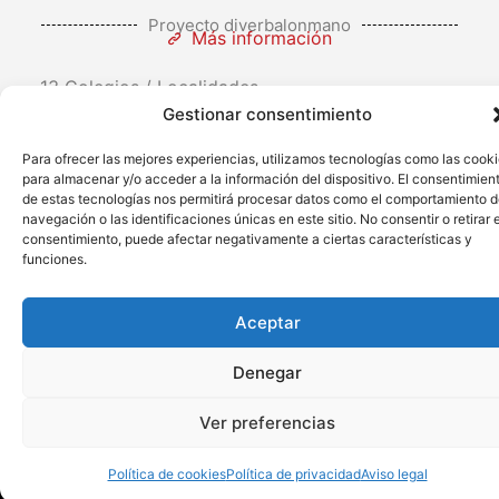
Proyecto diverbalonmano
Más información
13 Colegios / Localidades
22 Grupos
Gestionar consentimiento
162 Niños y niñas
Para ofrecer las mejores experiencias, utilizamos tecnologías como las cook
para almacenar y/o acceder a la información del dispositivo. El consentimien
de estas tecnologías nos permitirá procesar datos como el comportamiento 
navegación o las identificaciones únicas en este sitio. No consentir o retirar e
consentimiento, puede afectar negativamente a ciertas características y
funciones.
contacto@bmhuesca
974 230 271
Aceptar
C/ Mesnaderos, 4.
Denegar
Huesca
Martes y jueves
Ver preferencias
de 18:00 a 19:30
h.
Política de cookies
Política de privacidad
Aviso legal