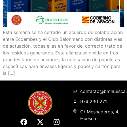
Esta semana se ha cerrado un acuerdo de colaboración
entre Ecoembes y el Club Balonmano con distintas vías
de actuación, todas ellas en favor del correcto trato de
los residuos generados. Esta alianza se divide en tres
grandes tipos de acciones, la colocación de papeleras
específicas para envases ligeros y papel y cartón para
la […]
contacto@bmhuesca
974 230 271
C/ Mesnaderos, 4.
Huesca