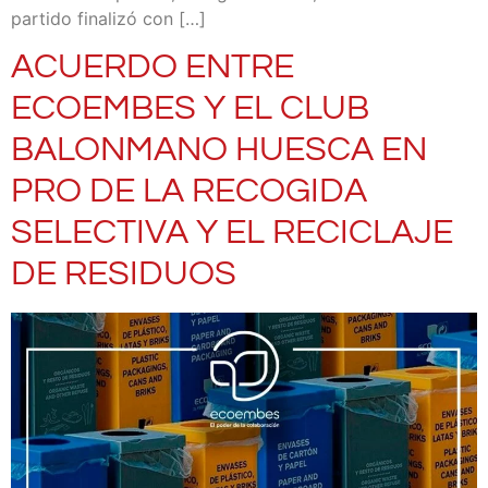
partido finalizó con […]
ACUERDO ENTRE
ECOEMBES Y EL CLUB
BALONMANO HUESCA EN
PRO DE LA RECOGIDA
SELECTIVA Y EL RECICLAJE
DE RESIDUOS