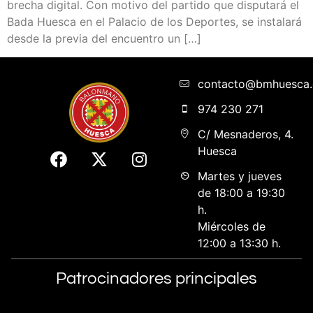
brecha digital. Con motivo del partido que disputará el
Bada Huesca en el Palacio de los Deportes, se instalará
desde la previa del encuentro un […]
contacto@bmhuesca
974 230 271
C/ Mesnaderos, 4.
Huesca
Martes y jueves
de 18:00 a 19:30
h.
Miércoles de
12:00 a 13:30 h.
Patrocinadores principales