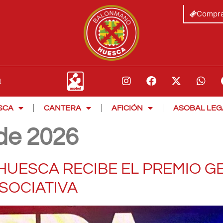
Compra
SCA
CANTERA
AFICIÓN
ASOBAL LEG
 de 2026
UESCA RECIBE EL PREMIO G
SOCIATIVA