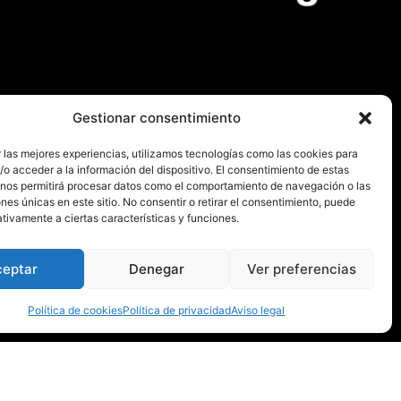
Gestionar consentimiento
 las mejores experiencias, utilizamos tecnologías como las cookies para
Instituciones
o acceder a la información del dispositivo. El consentimiento de estas
 nos permitirá procesar datos como el comportamiento de navegación o las
ones únicas en este sitio. No consentir o retirar el consentimiento, puede
tivamente a ciertas características y funciones.
ceptar
Denegar
Ver preferencias
Política de cookies
Política de privacidad
Aviso legal