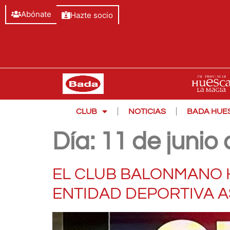
Abónate
Hazte socio
CLUB
NOTICIAS
BADA HUE
Día:
11 de junio
EL CLUB BALONMANO H
ENTIDAD DEPORTIVA A