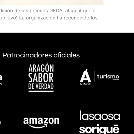
dición de los premios GEDA, al igual que el
portivo’. La organización ha reconocido los
Patrocinadores oficiales