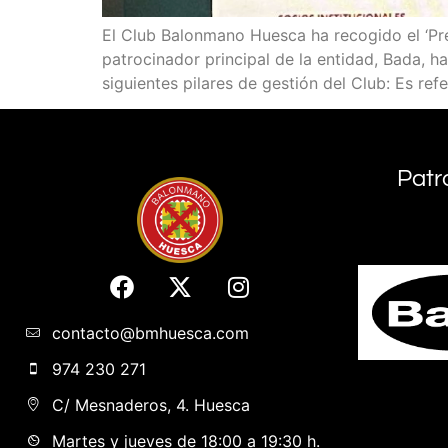
El Club Balonmano Huesca ha recogido el ‘Prem
patrocinador principal de la entidad, Bada, h
siguientes pilares de gestión del Club: Es ref
Patr
contacto@bmhuesca.com
974 230 271
C/ Mesnaderos, 4. Huesca
Martes y jueves de 18:00 a 19:30 h.