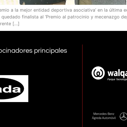
io a la mejor entidad deportiva asociativa’ en la última e
a quedado finalista al ‘Premio al patrocinio y mecenazgo de
erente […]
ocinadores principales