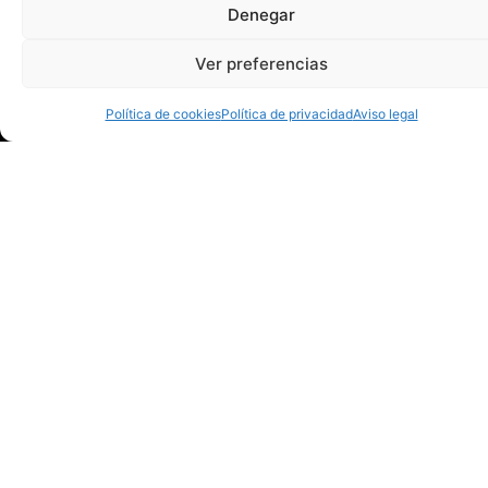
Denegar
Huesca
Martes y jueves
Ver preferencias
de 18:00 a 19:30
h.
Política de cookies
Política de privacidad
Aviso legal
Miércoles de
12:00 a 13:30 h.
Patrocinadores principales