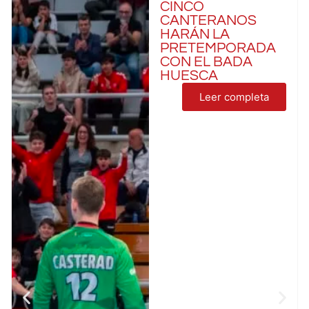
CINCO
CANTERANOS
HARÁN LA
PRETEMPORADA
CON EL BADA
HUESCA
Leer completa