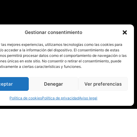
Gestionar consentimiento
 las mejores experiencias, utilizamos tecnologías como las cookies para
Instituciones
o acceder a la información del dispositivo. El consentimiento de estas
 nos permitirá procesar datos como el comportamiento de navegación o las
ones únicas en este sitio. No consentir o retirar el consentimiento, puede
tivamente a ciertas características y funciones.
ceptar
Denegar
Ver preferencias
Política de cookies
Política de privacidad
Aviso legal
Diseño y desarrollo:
Webdreams