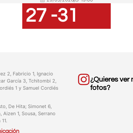
27 -
31
z 2, Fabricio 1, Ignacio
¿Quieres ver
car García 3, Tchitombi 2,
fotos?
Cordiés 1 y Samuel Cordiés
to, De Hita; Simonet 6,
 Aizen 1, Sousa, Serrano
 11.
icación