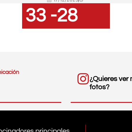
33 -
28
icación
¿Quieres ver
fotos?
ocinadores principales