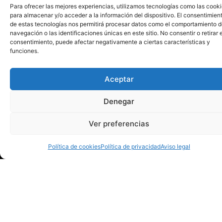
Para ofrecer las mejores experiencias, utilizamos tecnologías como las cook
para almacenar y/o acceder a la información del dispositivo. El consentimien
de estas tecnologías nos permitirá procesar datos como el comportamiento 
navegación o las identificaciones únicas en este sitio. No consentir o retirar e
consentimiento, puede afectar negativamente a ciertas características y
funciones.
Aceptar
Denegar
contacto@bmhuesca
Ver preferencias
974 230 271
C/ Mesnaderos, 4.
Política de cookies
Política de privacidad
Aviso legal
Huesca
Martes y jueves
de 18:00 a 19:30
h.
Miércoles de