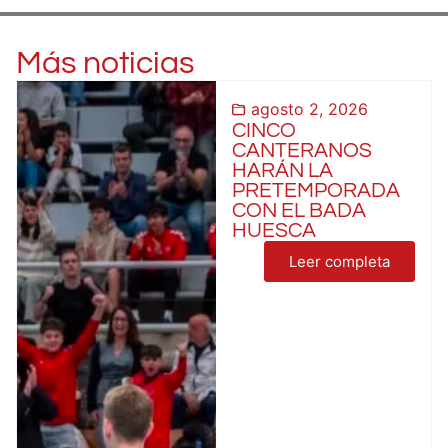
Más noticias
agosto 2, 2026
CINCO
CANTERANOS
HARÁN LA
PRETEMPORADA
CON EL BADA
HUESCA
Leer completa