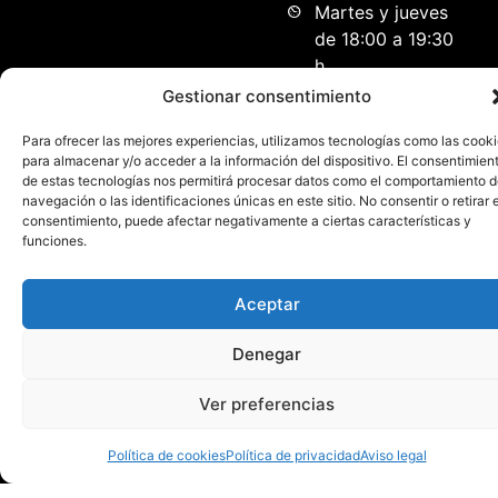
Martes y jueves
de 18:00 a 19:30
h.
Miércoles de
Gestionar consentimiento
12:00 a 13:30 h.
Para ofrecer las mejores experiencias, utilizamos tecnologías como las cook
para almacenar y/o acceder a la información del dispositivo. El consentimien
Patrocinadores principales
de estas tecnologías nos permitirá procesar datos como el comportamiento 
navegación o las identificaciones únicas en este sitio. No consentir o retirar e
consentimiento, puede afectar negativamente a ciertas características y
funciones.
Aceptar
Denegar
Ver preferencias
Política de cookies
Política de privacidad
Aviso legal