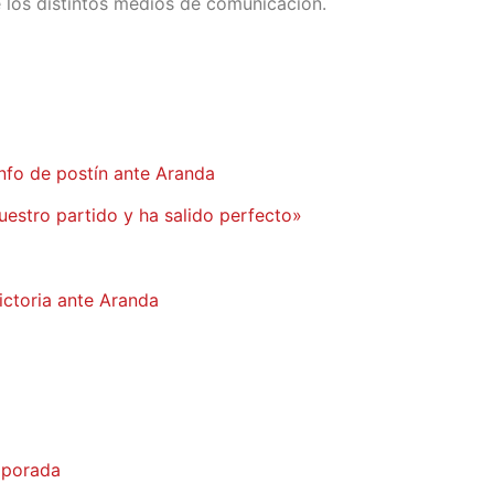
 los distintos medios de comunicación.
unfo de postín ante Aranda
uestro partido y ha salido perfecto»
ictoria ante Aranda
emporada