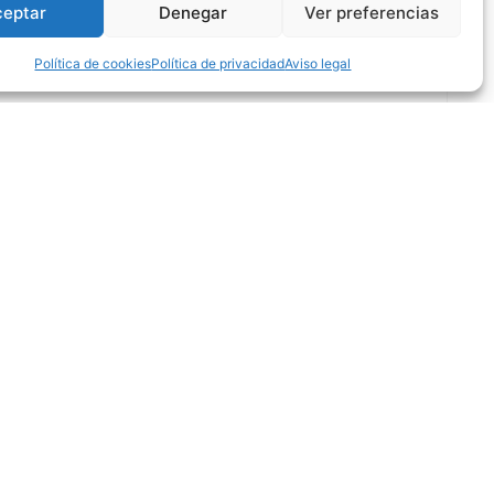
ceptar
Denegar
Ver preferencias
Política de cookies
Política de privacidad
Aviso legal
ORADA CON EL BADA HUESCA
Leer completa
Patrocinadores oficiales