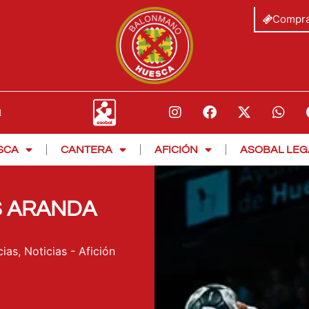
Compra
SCA
CANTERA
AFICIÓN
ASOBAL LEG
S ARANDA
cias
,
Noticias - Afición