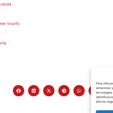
Aranda
mer triunfo
oria
Para ofrecer
almacenar y/
tecnologías
identificaci
afectar nega