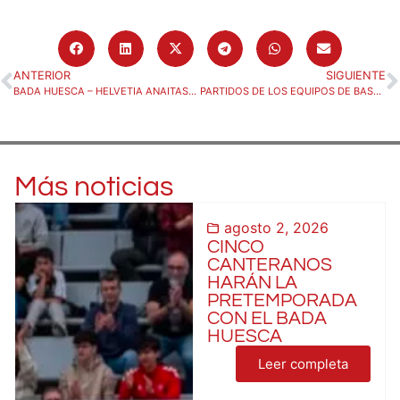
ANTERIOR
SIGUIENTE
BADA HUESCA – HELVETIA ANAITASUNA (DOMINGO 01/12, 20:00)
PARTIDOS DE LOS EQUIPOS DE BASE DEL BM. HUESCA
Más noticias
agosto 2, 2026
CINCO
CANTERANOS
HARÁN LA
PRETEMPORADA
CON EL BADA
HUESCA
Leer completa