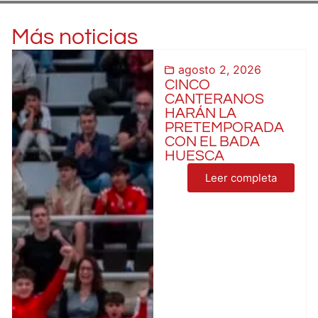
Más noticias
agosto 2, 2026
CINCO
CANTERANOS
HARÁN LA
PRETEMPORADA
CON EL BADA
HUESCA
Leer completa