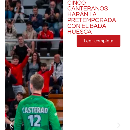
CINCO
CANTERANOS
HARÁN LA
PRETEMPORADA
CON EL BADA
HUESCA
Leer completa