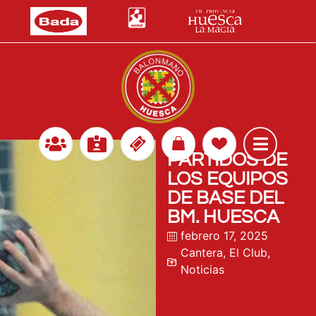
PARTIDOS DE
LOS EQUIPOS
DE BASE DEL
BM. HUESCA
febrero 17, 2025
Cantera
,
El Club
,
Noticias