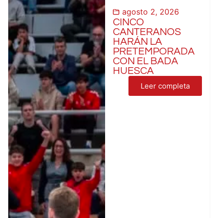
agosto 2, 2026
CINCO
CANTERANOS
HARÁN LA
PRETEMPORADA
CON EL BADA
HUESCA
Leer completa