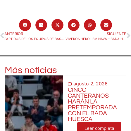
ANTERIOR
SIGUIENTE
PARTIDOS DE LOS EQUIPOS DE BASE DEL BM. HUESCA
VIVEROS HEROL BM NAVA – BADA HUESCA (Domingo 30/03, 12:30)
Más noticias
agosto 2, 2026
CINCO
CANTERANOS
HARÁN LA
PRETEMPORADA
CON EL BADA
HUESCA
Leer completa