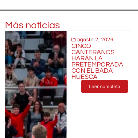
Más noticias
agosto 2, 2026
CINCO
CANTERANOS
HARÁN LA
PRETEMPORADA
CON EL BADA
HUESCA
Leer completa