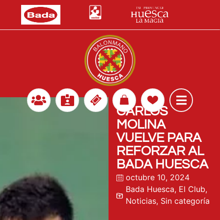
CARLOS
MOLINA
VUELVE PARA
REFORZAR AL
BADA HUESCA
octubre 10, 2024
Bada Huesca
,
El Club
,
Noticias
,
Sin categoría