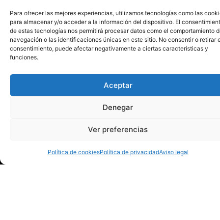
Para ofrecer las mejores experiencias, utilizamos tecnologías como las cook
para almacenar y/o acceder a la información del dispositivo. El consentimien
de estas tecnologías nos permitirá procesar datos como el comportamiento 
navegación o las identificaciones únicas en este sitio. No consentir o retirar e
consentimiento, puede afectar negativamente a ciertas características y
funciones.
Aceptar
Denegar
contacto@bmhuesca
Ver preferencias
974 230 271
Política de cookies
Política de privacidad
Aviso legal
C/ Mesnaderos, 4.
Huesca
Martes y jueves
de 18:00 a 19:30
h.