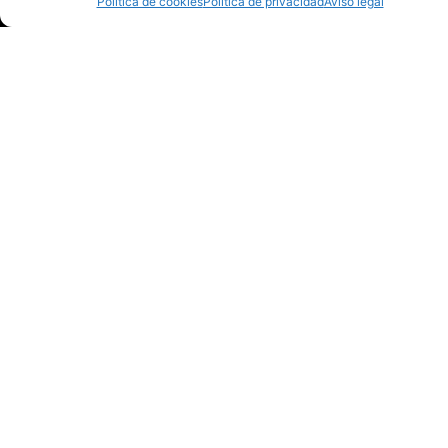
Política de cookies
Política de privacidad
Aviso legal
contacto@bmhuesca
974 230 271
C/ Mesnaderos, 4.
Huesca
Martes y jueves
de 18:00 a 19:30
h.
Miércoles de
12:00 a 13:30 h.
Patrocinadores principales