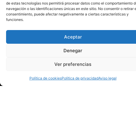
de estas tecnologías nos permitirá procesar datos como el comportamiento 
navegación o las identificaciones únicas en este sitio. No consentir o retirar e
consentimiento, puede afectar negativamente a ciertas características y
funciones.
Aceptar
contacto@bmhuesca
Denegar
974 230 271
Ver preferencias
C/ Mesnaderos, 4.
Política de cookies
Política de privacidad
Aviso legal
Huesca
Martes y jueves
de 18:00 a 19:30
h.
Miércoles de
12:00 a 13:30 h.
Patrocinadores principales