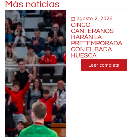
Más noticias
agosto 2, 2026
CINCO
CANTERANOS
HARÁN LA
PRETEMPORADA
CON EL BADA
HUESCA
Leer completa