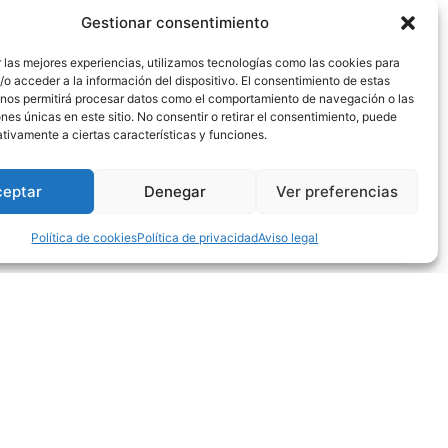
VEN, VOLVERÁS. CAMPAÑA DE ABONADOS 2025/2026
Gestionar consentimiento
 las mejores experiencias, utilizamos tecnologías como las cookies para
o acceder a la información del dispositivo. El consentimiento de estas
 nos permitirá procesar datos como el comportamiento de navegación o las
ones únicas en este sitio. No consentir o retirar el consentimiento, puede
tivamente a ciertas características y funciones.
ORADA CON EL BADA HUESCA
ceptar
Denegar
Ver preferencias
Leer completa
Política de cookies
Política de privacidad
Aviso legal
Patrocinadores oficiales